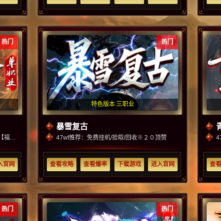
热门
热门
特色版本 三职业
暴雪复古
47wf推荐：◆◆刀刀货币◆刀刀货币◆【福利版本】
47wf推荐：免费挂机/拾取/回收※２０顶赞
入官网
查看攻略
查看爆率
下载游戏
进入官网
查
热门
热门