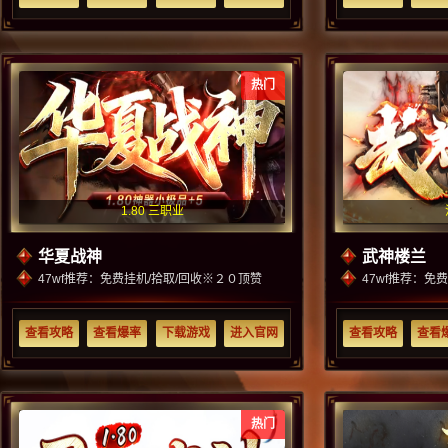
热门
1.80 三职业
华夏战神
武神楼兰
47wf推荐：免费挂机/拾取/回收※２０顶赞
47wf推荐：免
查看攻略
查看爆率
下载游戏
进入官网
查看攻略
查看
热门