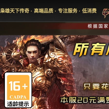
枭雄天下传奇 · 高端品质 · 专注服务 · 低消费