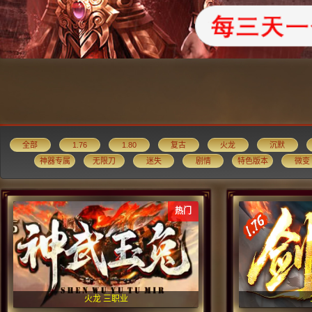
全部
1.76
1.80
复古
火龙
沉默
神器专属
无限刀
迷失
剧情
特色版本
微变
热门
火龙 三职业