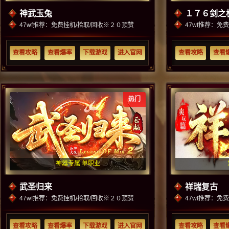
神武玉兔
１７６剑之
47wf推荐：免费挂机/拾取/回收※２０顶赞
47wf推荐：免
查看攻略
查看爆率
下载游戏
进入官网
查看攻略
查看
热门
神器专属 单职业
武圣归来
祥瑞复古
47wf推荐：免费挂机/拾取/回收※２０顶赞
47wf推荐：免
查看攻略
查看爆率
下载游戏
进入官网
查看攻略
查看