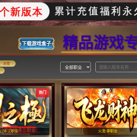
精品游戏
下载游戏盒子
冰雪
热门
1.76 三职业
火龙 单职业