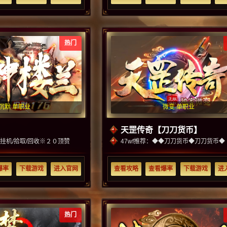
热门
沉默 单职业
微变 单职业
天罡传奇【刀刀货币】
费挂机/拾取/回收※２０顶赞
爆率
下载游戏
进入官网
查看攻略
查看爆率
下载游戏
进
热门